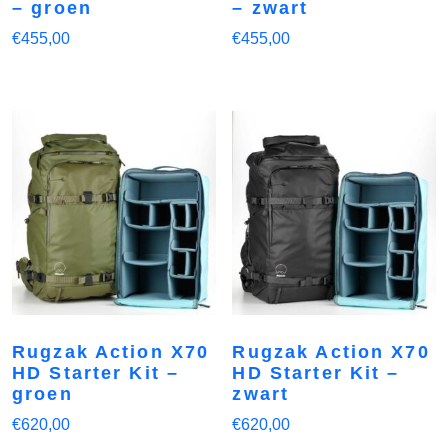
– groen
– zwart
€
455,00
€
455,00
Rugzak Action X70
Rugzak Action X70
HD Starter Kit –
HD Starter Kit –
groen
zwart
€
620,00
€
620,00