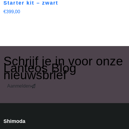
Starter kit – zwart
€
399,00
​Schrijf je in voor onze
Lanteos Blog
nieuwsbrief
Aanmelden
Shimoda