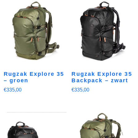
Rugzak Explore 35
Rugzak Explore 35
– groen
Backpack – zwart
€
335,00
€
335,00