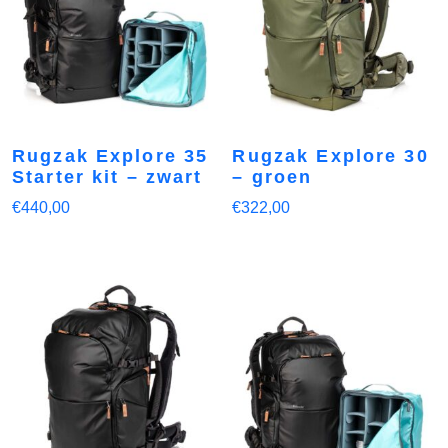
Rugzak Explore 35
Rugzak Explore 30
Starter kit – zwart
– groen
€
440,00
€
322,00