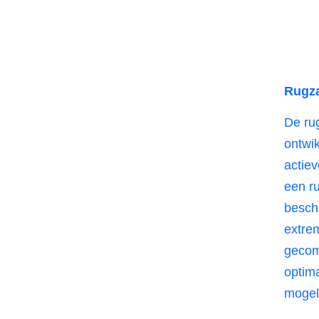
Rugz
De ru
ontwi
actiev
een r
besch
extre
gecom
optim
mogel