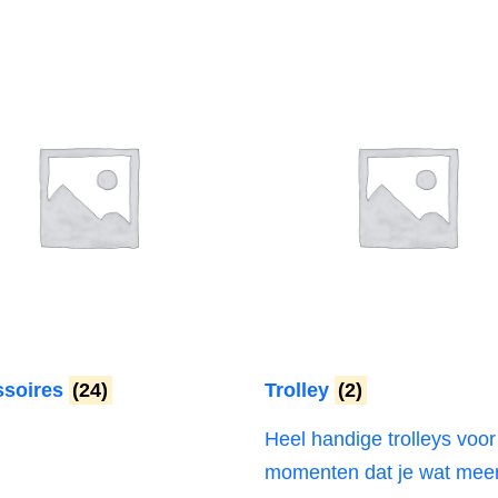
ssoires
(24)
Trolley
(2)
Heel handige trolleys voor
momenten dat je wat mee