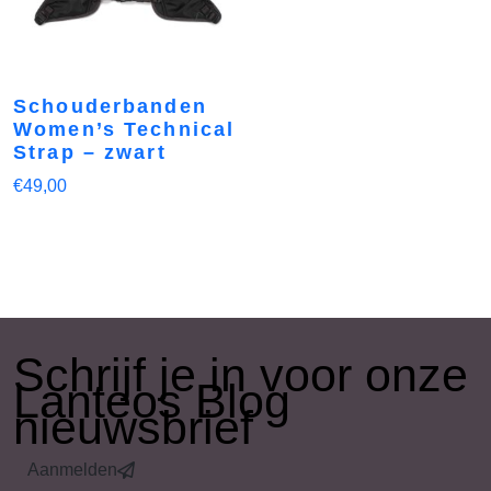
Schouderbanden
Women’s Technical
Strap – zwart
€
49,00
​Schrijf je in voor onze
Lanteos Blog
nieuwsbrief
Aanmelden