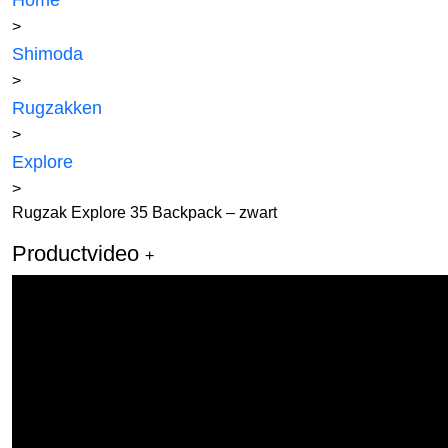
Home
>
Shimoda
>
Rugzakken
>
Explore
>
Rugzak Explore 35 Backpack – zwart
Productvideo
+