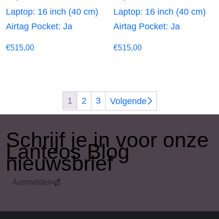
Laptop: 16 inch (40 cm)
Laptop: 16 inch (40 cm)
Airtag Pocket: Ja
Airtag Pocket: Ja
€
515,00
€
515,00
1
2
3
Volgende
​Schrijf je in voor onze
Lanteos Blog
nieuwsbrief
Aanmelden