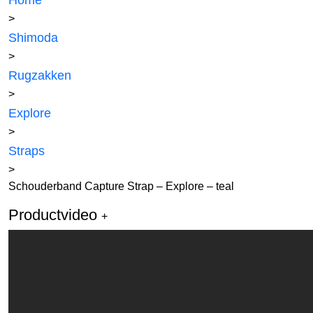
Home
>
Shimoda
>
Rugzakken
>
Explore
>
Straps
>
Schouderband Capture Strap – Explore – teal
Productvideo
+