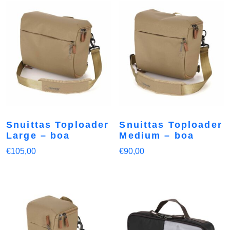
Snuittas Toploader
Snuittas Toploader
Large – boa
Medium – boa
€
105,00
€
90,00