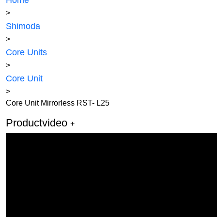
Home
>
Shimoda
>
Core Units
>
Core Unit
>
Core Unit Mirrorless RST- L25
Productvideo
+