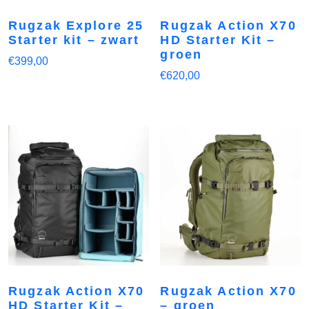
Rugzak Explore 25
Rugzak Action X70
Starter kit – zwart
HD Starter Kit –
groen
€
399,00
€
620,00
Rugzak Action X70
Rugzak Action X70
HD Starter Kit –
– groen