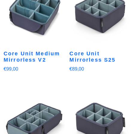
Core Unit Medium
Core Unit
Mirrorless V2
Mirrorless S25
€
99,00
€
89,00