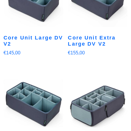
Core Unit Large DV
Core Unit Extra
V2
Large DV V2
€
145,00
€
155,00