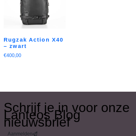
Rugzak Action X40
– zwart
€
400,00
​Schrijf je in voor onze
Lanteos Blog
nieuwsbrief
Aanmelden