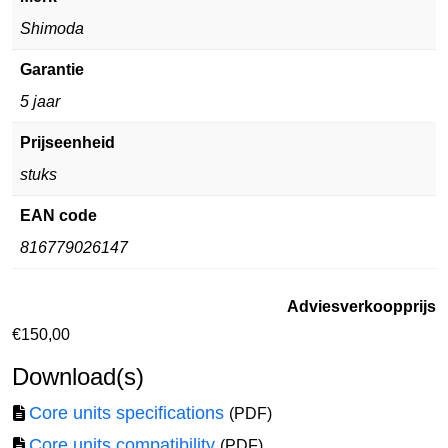
Shimoda
Garantie
5 jaar
Prijseenheid
stuks
EAN code
816779026147
Adviesverkoopprijs
€
150,00
Download(s)
Core units specifications
(PDF)
Core units compatibility
(PDF)