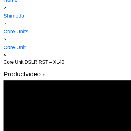
Home
>
Shimoda
>
Core Units
>
Core Unit
>
Core Unit DSLR RST – XL40
Productvideo
+