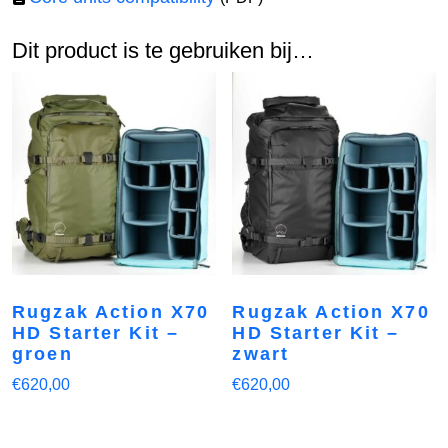
Dit product is te gebruiken bij…
Rugzak Action X70
Rugzak Action X70
HD Starter Kit –
HD Starter Kit –
groen
zwart
€
620,00
€
620,00