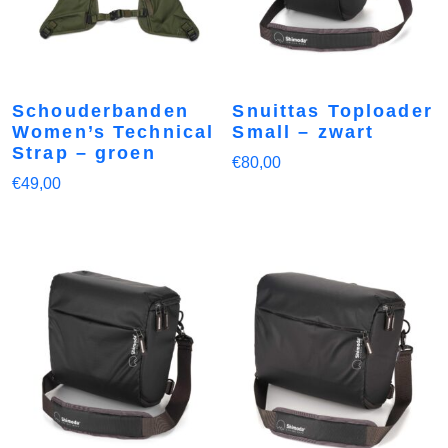
Schouderbanden
Snuittas Toploader
Women’s Technical
Small – zwart
Strap – groen
€
80,00
€
49,00