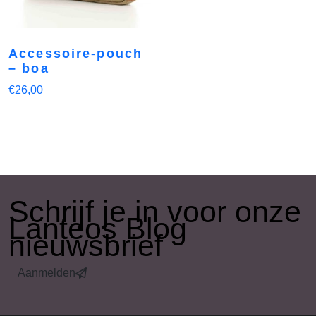
Accessoire-pouch
– boa
€
26,00
​Schrijf je in voor onze
Lanteos Blog
nieuwsbrief
Aanmelden