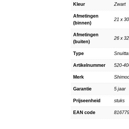
Kleur
Zwart
Afmetingen
21 x 3
(binnen)
Afmetingen
26 x 3
(buiten)
Type
Snuitta
Artikelnummer
520-40
Merk
Shimo
Garantie
5 jaar
Prijseenheid
stuks
EAN code
81677