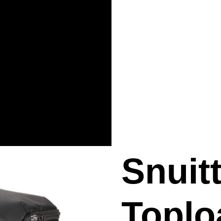
Snuit
Toplo