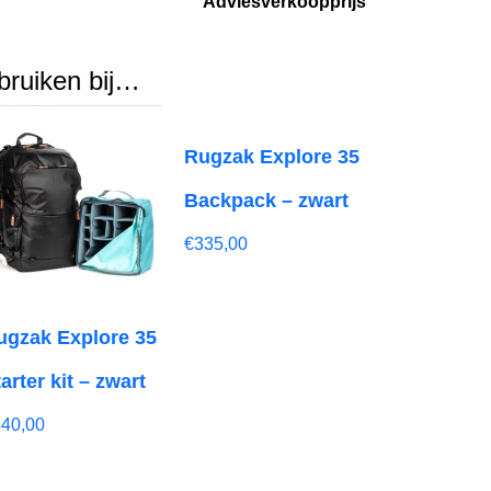
Adviesverkoopprijs
ebruiken bij…
Rugzak Explore 35
Backpack – zwart
€
335,00
ugzak Explore 35
arter kit – zwart
440,00