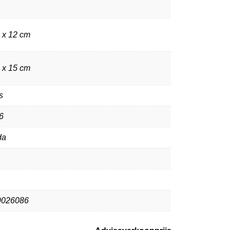
0 x 12 cm
2 x 15 cm
s
6
da
9026086