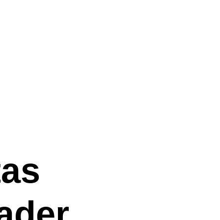
tas
ader