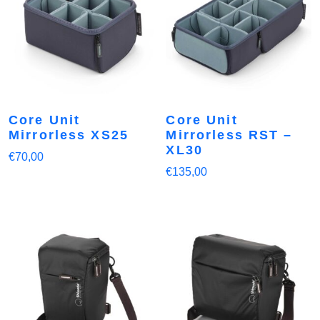
Core Unit
Core Unit
Mirrorless XS25
Mirrorless RST –
XL30
€
70,00
€
135,00