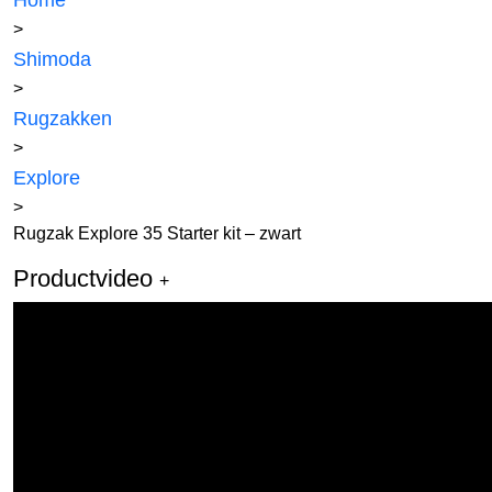
Home
>
Shimoda
>
Rugzakken
>
Explore
>
Rugzak Explore 35 Starter kit – zwart
Productvideo
+