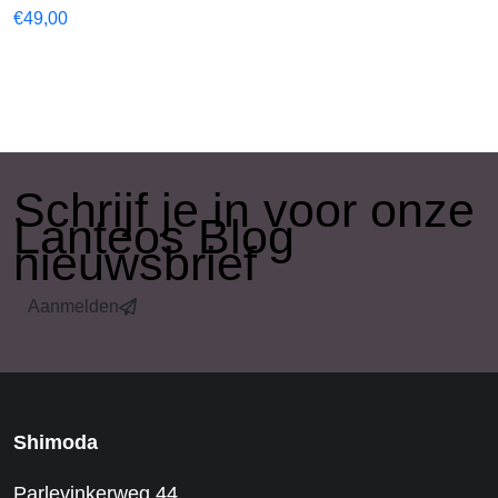
€
49,00
​Schrijf je in voor onze
Lanteos Blog
nieuwsbrief
Aanmelden
Shimoda
Parlevinkerweg 44