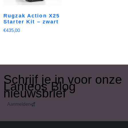
Rugzak Action X25
Starter Kit – zwart
€
435,00
​Schrijf je in voor onze
Lanteos Blog
nieuwsbrief
Aanmelden