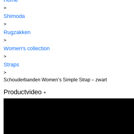
Home
>
Shimoda
>
Rugzakken
>
Women's collection
>
Straps
>
Schouderbanden Women’s Simple Strap – zwart
Productvideo
+