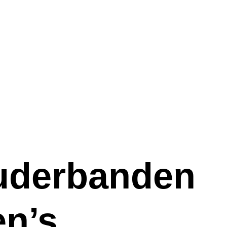
uderbanden
n’s