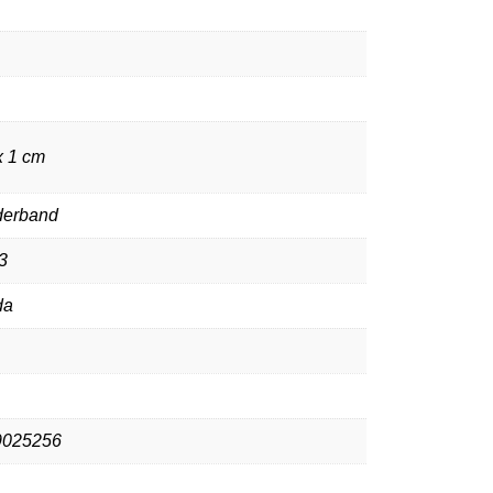
x 1 cm
derband
3
da
9025256