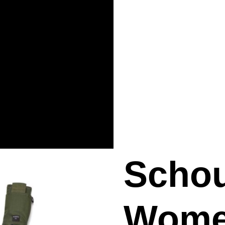
Scho
Wome