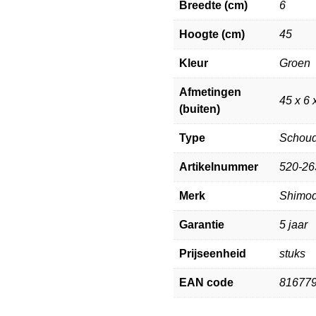
Breedte (cm)
6
Hoogte (cm)
45
Kleur
Groen
Afmetingen
45 x 6 
(buiten)
Type
Schou
Artikelnummer
520-26
Merk
Shimo
Garantie
5 jaar
Prijseenheid
stuks
EAN code
81677