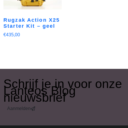
Rugzak Action X25
Starter Kit – geel
€
435,00
​Schrijf je in voor onze
Lanteos Blog
nieuwsbrief
Aanmelden