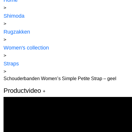
Home
>
Shimoda
>
Rugzakken
>
Women's collection
>
Straps
>
Schouderbanden Women’s Simple Petite Strap – geel
Productvideo
+