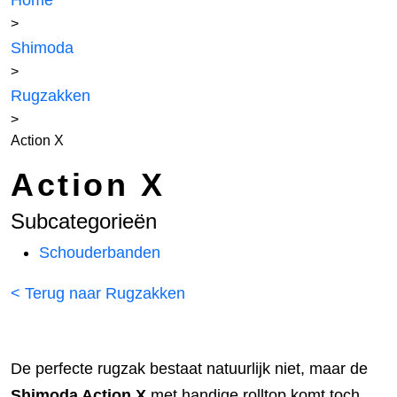
Home
>
Shimoda
>
Rugzakken
>
Action X
Action X
Subcategorieën
Schouderbanden
< Terug naar Rugzakken
De perfecte rugzak bestaat natuurlijk niet, maar de
Shimoda Action X
met handige rolltop komt toch