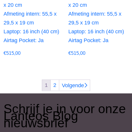
x 20 cm
x 20 cm
Afmeting intern: 55,5 x
Afmeting intern: 55,5 x
29,5 x 19 cm
29,5 x 19 cm
Laptop: 16 inch (40 cm)
Laptop: 16 inch (40 cm)
Airtag Pocket: Ja
Airtag Pocket: Ja
€
515,00
€
515,00
1
2
Volgende
​Schrijf je in voor onze
Lanteos Blog
nieuwsbrief