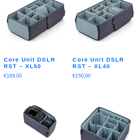
Core Unit DSLR
Core Unit DSLR
RST – XL50
RST – XL40
€
169,00
€
150,00