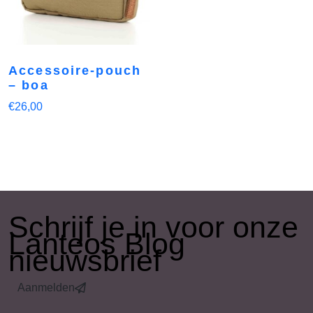
Accessoire-pouch
– boa
€
26,00
​Schrijf je in voor onze
Lanteos Blog
nieuwsbrief
Aanmelden