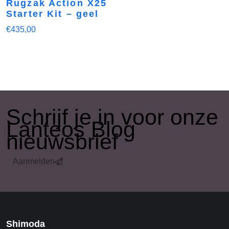
Rugzak Action X25
Starter Kit – geel
€
435,00
​Schrijf je in voor onze
Lanteos Blog
nieuwsbrief
Aanmelden
Shimoda