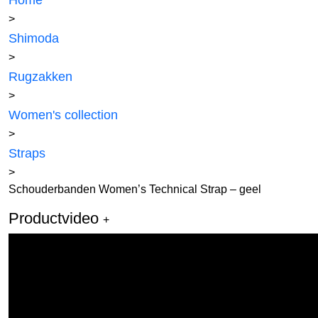
Home
>
Shimoda
>
Rugzakken
>
Women's collection
>
Straps
>
Schouderbanden Women’s Technical Strap – geel
Productvideo
+