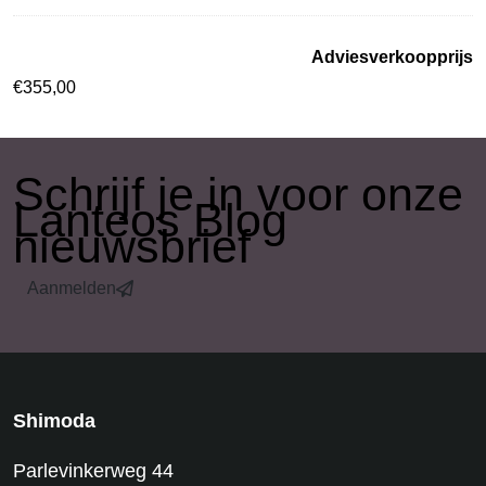
Adviesverkoopprijs
€
355,00
​Schrijf je in voor onze
Lanteos Blog
nieuwsbrief
Aanmelden
Shimoda
Parlevinkerweg 44