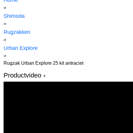
Home
>
Shimoda
>
Rugzakken
>
Urban Explore
>
Rugzak Urban Explore 25 kit antraciet
Productvideo
+