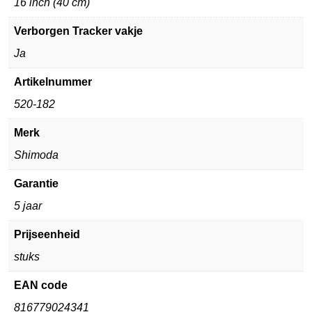
16 inch (40 cm)
Verborgen Tracker vakje
Ja
Artikelnummer
520-182
Merk
Shimoda
Garantie
5 jaar
Prijseenheid
stuks
EAN code
816779024341