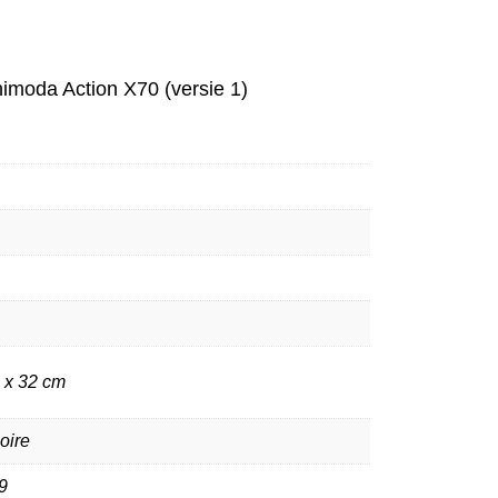
imoda Action X70 (versie 1)
8 x 32 cm
oire
9