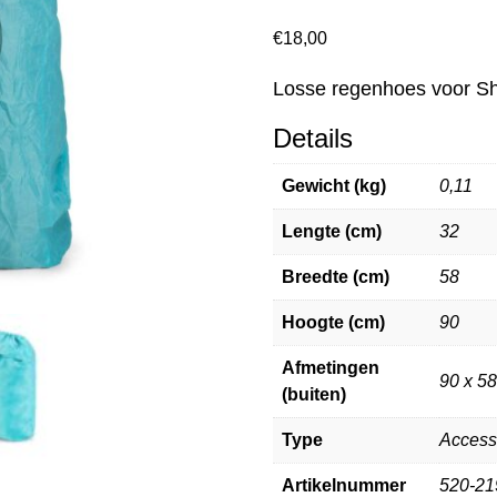
€
18,00
Losse regenhoes voor Sh
Details
Gewicht (kg)
0,11
Lengte (cm)
32
Breedte (cm)
58
Hoogte (cm)
90
Afmetingen
90 x 5
(buiten)
Type
Access
Artikelnummer
520-21