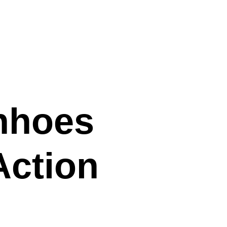
nhoes
Action