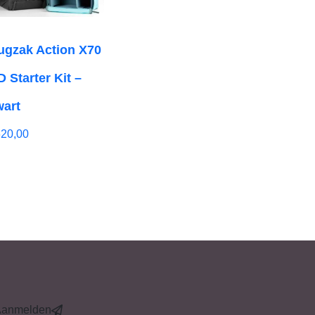
ugzak Action X70
D Starter Kit –
wart
620,00
Aanmelden