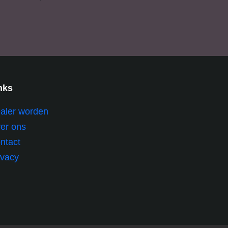
nks
aler worden
er ons
ntact
ivacy