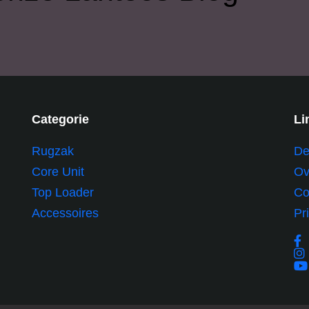
Categorie
Li
Rugzak
De
Core Unit
Ov
Top Loader
Co
Accessoires
Pr