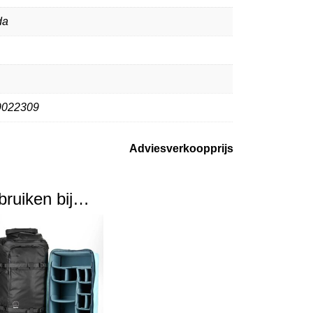
da
9022309
Adviesverkoopprijs
ebruiken bij…