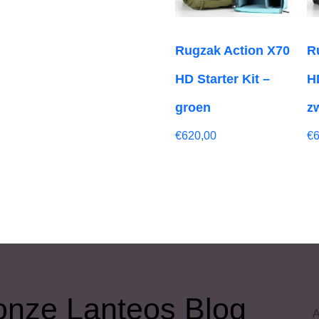
Rugzak Action X70
R
HD Starter Kit –
H
groen
z
€
620,00
€
r onze Lanteos Blog