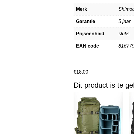
Merk
Shimo
Garantie
5 jaar
Prijseenheid
stuks
EAN code
81677
€
18,00
Dit product is te g