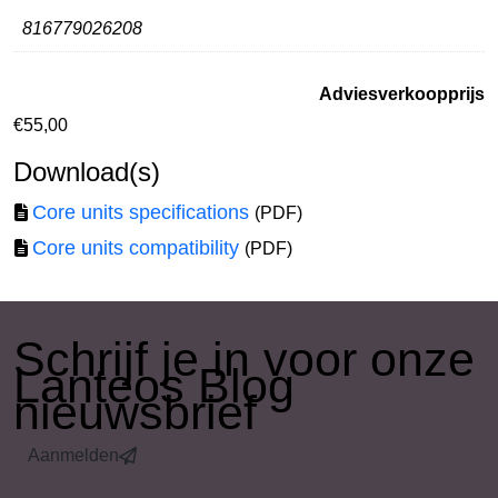
816779026208
Adviesverkoopprijs
€
55,00
Download(s)
Core units specifications
(PDF)
Core units compatibility
(PDF)
​Schrijf je in voor onze
Lanteos Blog
nieuwsbrief
Aanmelden