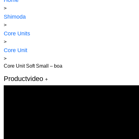
Home
>
Shimoda
>
Core Units
>
Core Unit
>
Core Unit Soft Small – boa
Productvideo
+