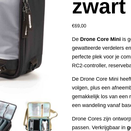
zwart
€
69,00
De
Drone Core Mini
is g
gewatteerde verdelers e
perfecte plek voor je com
RC2‑controller, reservebat
De Drone Core Mini heef
volgen, plus een afneem
gemakkelijk los van een r
een wandeling vanaf base
Drone Cores zijn ontworp
passen. Verkrijgbaar in
g