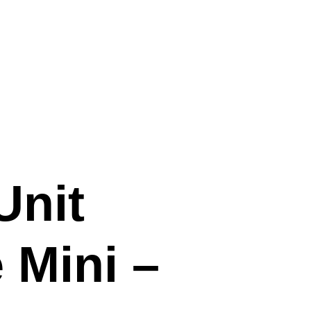
Unit
 Mini –