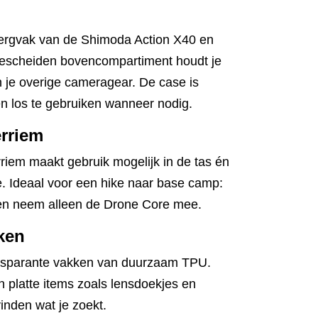
bergvak van de Shimoda Action X40 en
gescheiden bovencompartiment houdt je
n je overige cameragear. De case is
n los te gebruiken wanneer nodig.
erriem
iem maakt gebruik mogelijk in de tas én
. Ideaal voor een hike naar base camp:
r en neem alleen de Drone Core mee.
ken
ansparante vakken van duurzaam TPU.
n platte items zoals lensdoekjes en
vinden wat je zoekt.