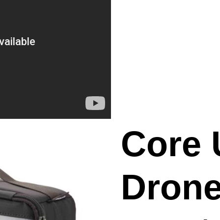
Core 
Drone