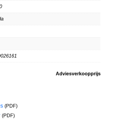
0
da
9026161
Adviesverkoopprijs
ns
(PDF)
y
(PDF)