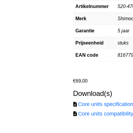
Artikelnummer
520-47
Merk
Shimo
Garantie
5 jaar
Prijseenheid
stuks
EAN code
81677
€
69,00
Download(s)
Core units specificatio
Core units compatibilit