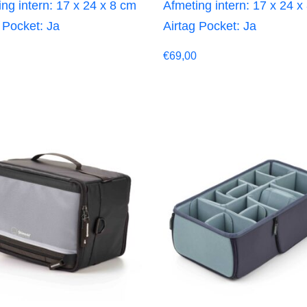
ng intern: 17 x 24 x 8 cm
Afmeting intern: 17 x 24 x
 Pocket: Ja
Airtag Pocket: Ja
€
69,00