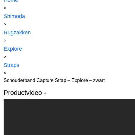
Home
>
Shimoda
>
Rugzakken
>
Explore
>
Straps
>
Schouderband Capture Strap – Explore – zwart
Productvideo
+