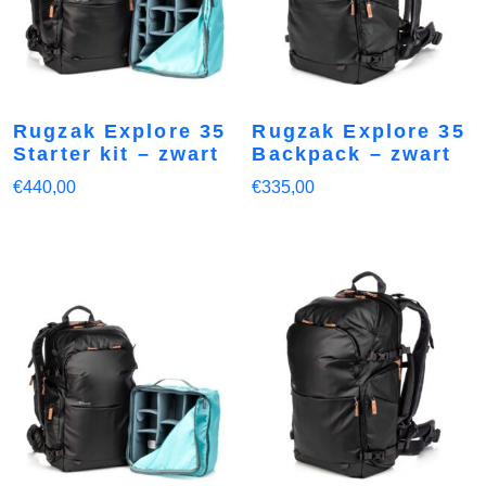
Rugzak Explore 35
Rugzak Explore 35
Starter kit – zwart
Backpack – zwart
€
440,00
€
335,00