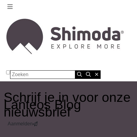
Zoeken
​Schrijf je in voor onze
Lanteos Blog
nieuwsbrief
Aanmelden