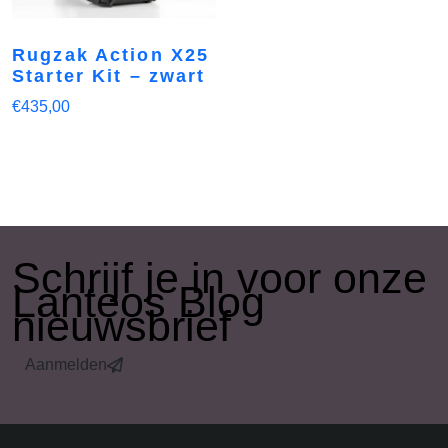
Rugzak Action X25
Starter Kit – zwart
€
435,00
​Schrijf je in voor onze
Lanteos Blog
nieuwsbrief
Aanmelden