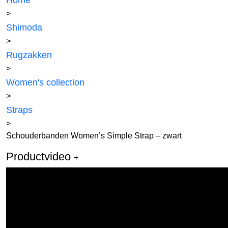
Home
>
Shimoda
>
Rugzakken
>
Women's collection
>
Straps
>
Schouderbanden Women’s Simple Strap – zwart
Productvideo
+