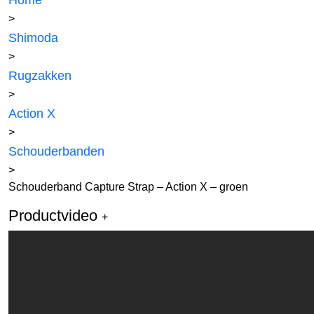
Home
>
Shimoda
>
Rugzakken
>
Action X
>
Schouderbanden
>
Schouderband Capture Strap – Action X – groen
Productvideo
+