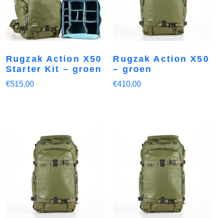
Rugzak Action X50
Rugzak Action X50
Starter Kit – groen
– groen
€
515,00
€
410,00