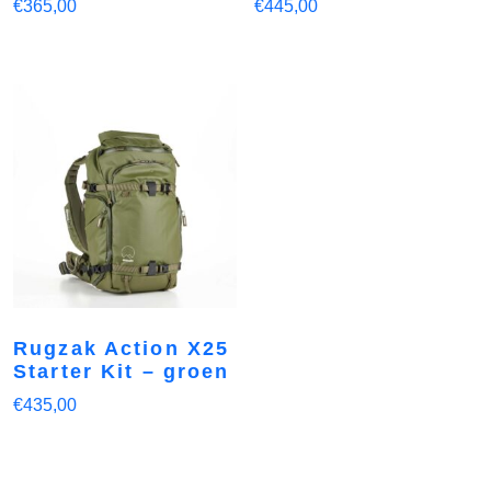
€
365,00
€
445,00
Rugzak Action X25
Starter Kit – groen
€
435,00