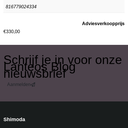
816779024334
Adviesverkoopprijs
€
330,00
​Schrijf je in voor onze
Lanteos Blog
nieuwsbrief
Aanmelden
Shimoda