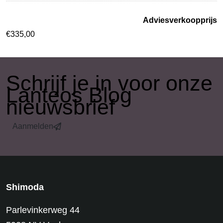
Adviesverkoopprijs
€
335,00
​Schrijf je in voor onze
Lanteos Blog
nieuwsbrief
Aanmelden
Shimoda
Parlevinkerweg 44