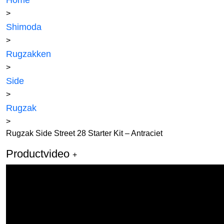
Home
>
Shimoda
>
Rugzakken
>
Side
>
Rugzak
>
Rugzak Side Street 28 Starter Kit – Antraciet
Productvideo
+