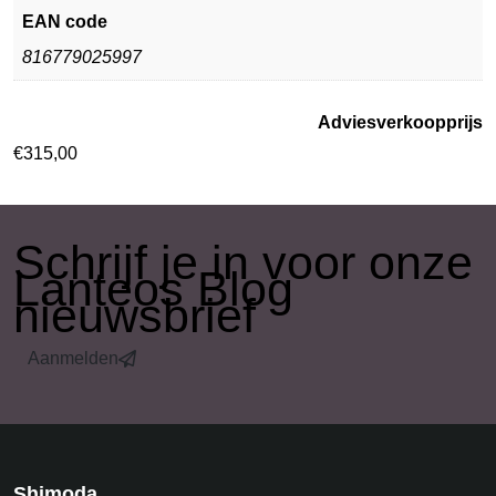
EAN code
816779025997
Adviesverkoopprijs
€
315,00
​Schrijf je in voor onze
Lanteos Blog
nieuwsbrief
Aanmelden
Shimoda