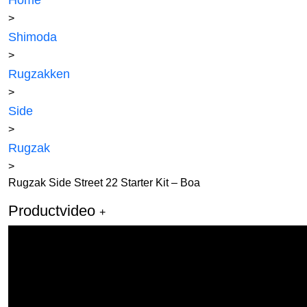
Home
>
Shimoda
>
Rugzakken
>
Side
>
Rugzak
>
Rugzak Side Street 22 Starter Kit – Boa
Productvideo
+