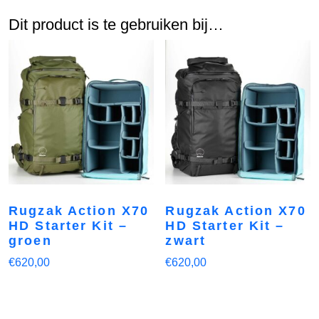
Dit product is te gebruiken bij…
Rugzak Action X70
Rugzak Action X70
HD Starter Kit –
HD Starter Kit –
groen
zwart
€
620,00
€
620,00