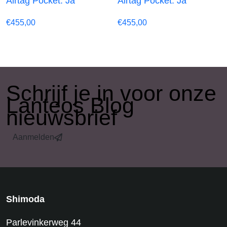
Airtag Pocket: Ja
Airtag Pocket: Ja
€
455,00
€
455,00
​Schrijf je in voor onze
Lanteos Blog
nieuwsbrief
Aanmelden
Shimoda
Parlevinkerweg 44