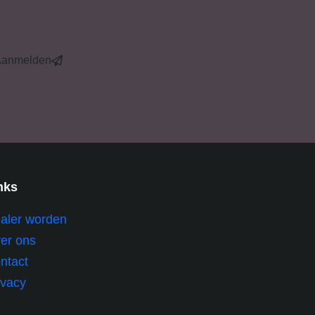
Aanmelden
nks
aler worden
er ons
ntact
ivacy