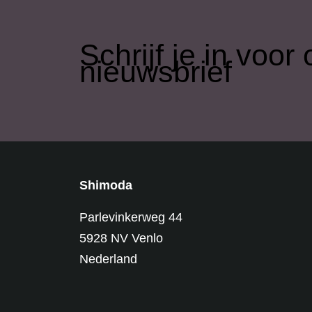
​Schrijf je in voo
nieuwsbrief
Shimoda
Parlevinkerweg 44
5928 NV Venlo
Nederland