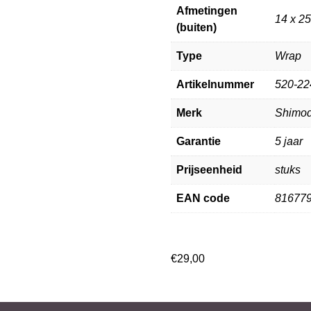
Afmetingen
14 x 25
(buiten)
Type
Wrap
Artikelnummer
520-22
Merk
Shimo
Garantie
5 jaar
Prijseenheid
stuks
EAN code
81677
€
29,00