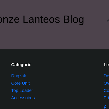
r onze Lanteos Blog
Categorie
Li
Rugzak
De
Core Unit
Ov
Top Loader
Co
Accessoires
Pr