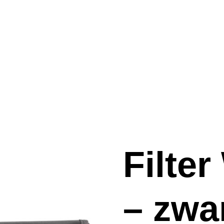
Filte
– zwa