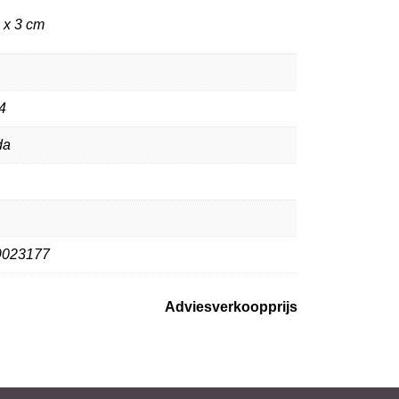
 x 3 cm
4
da
9023177
Adviesverkoopprijs