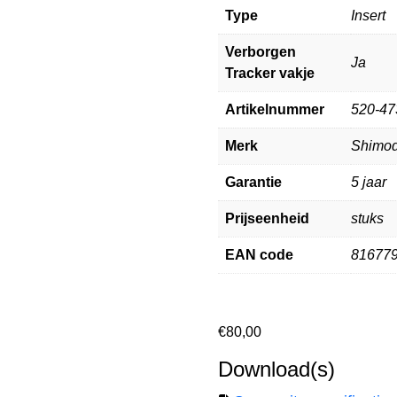
Type
Insert
Verborgen
Ja
Tracker vakje
Artikelnummer
520-47
Merk
Shimo
Garantie
5 jaar
Prijseenheid
stuks
EAN code
81677
€
80,00
Download(s)