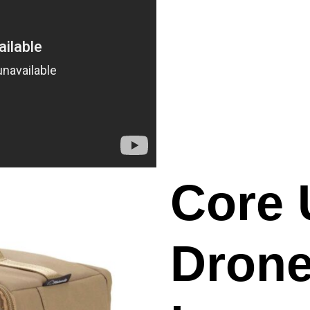
Core 
Drone