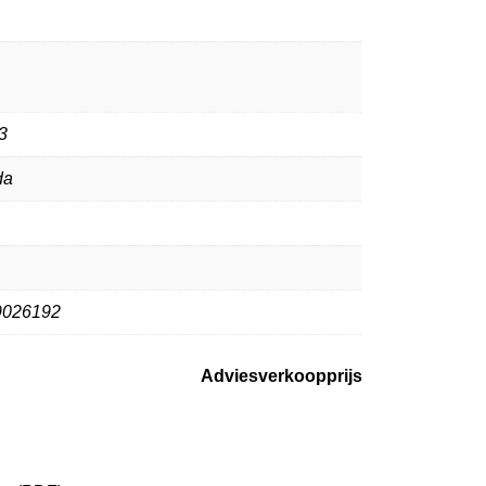
3
da
9026192
Adviesverkoopprijs