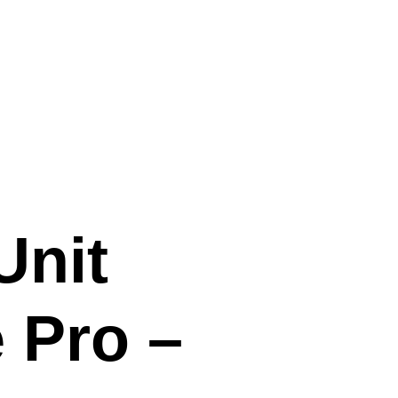
Unit
 Pro –