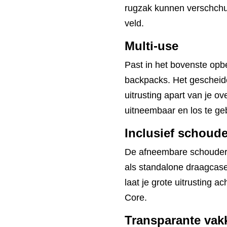
rugzak kunnen verschchui
veld.
Multi-use
Past in het bovenste opb
backpacks. Het gescheid
uitrusting apart van je 
uitneembaar en los te ge
Inclusief schoud
De afneembare schouderr
als standalone draagcase
laat je grote uitrusting 
Core.
Transparante vak