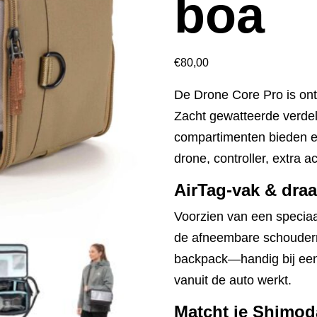
boa
€
80,00
De Drone Core Pro is on
Zacht gewatteerde verde
compartimenten bieden ee
drone, controller, extra ac
AirTag-vak & dra
Voorzien van een speciaal
de afneembare schouderr
backpack—handig bij een
vanuit de auto werkt.
Matcht je Shimoda