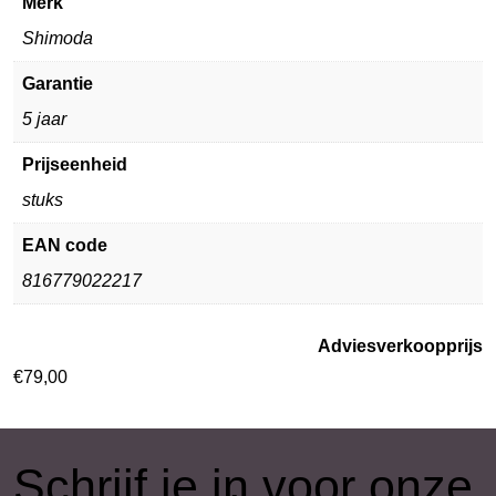
Merk
Shimoda
Garantie
5 jaar
Prijseenheid
stuks
EAN code
816779022217
Adviesverkoopprijs
€
79,00
​Schrijf je in voor onze