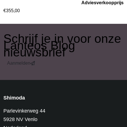
Adviesverkoopprijs
€
355,00
​Schrijf je in voor onze
Lanteos Blog
nieuwsbrief
Aanmelden
Shimoda
Parlevinkerweg 44
5928 NV Venlo