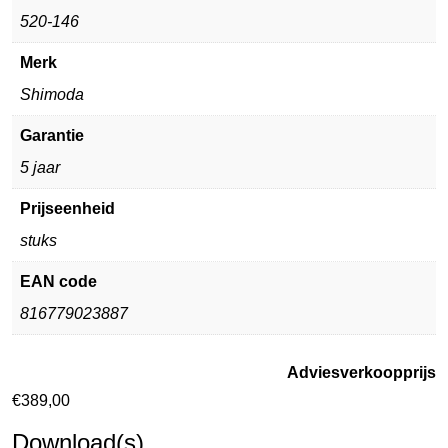
520-146
Merk
Shimoda
Garantie
5 jaar
Prijseenheid
stuks
EAN code
816779023887
Adviesverkoopprijs
€
389,00
Download(s)