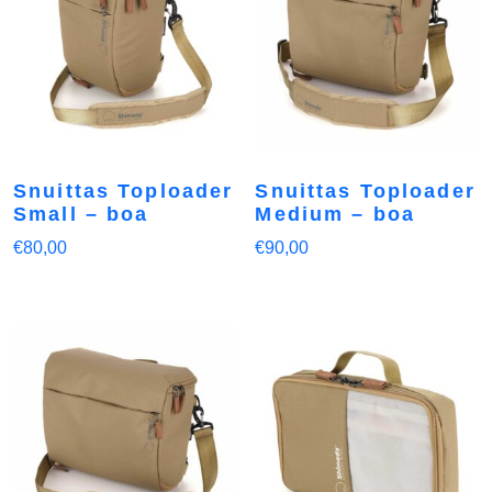
Snuittas Toploader
Snuittas Toploader
Small – boa
Medium – boa
€
80,00
€
90,00