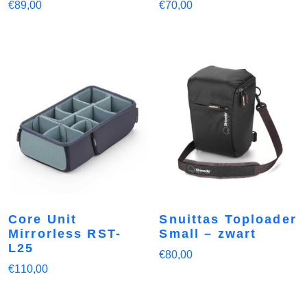
€
89,00
€
70,00
Core Unit
Snuittas Toploader
Mirrorless RST-
Small – zwart
L25
€
80,00
€
110,00