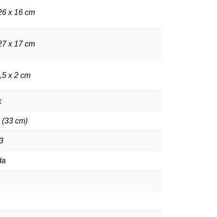
26 x 16 cm
27 x 17 cm
,5 x 2 cm
k
 (33 cm)
3
da